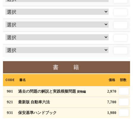
書 籍
CODE
書名
価格
部数
901
過去の問題の解説と実践模擬問題
2,970
貨物編
921
最新版 自動車六法
7,700
931
保安基準ハンドブック
1,980