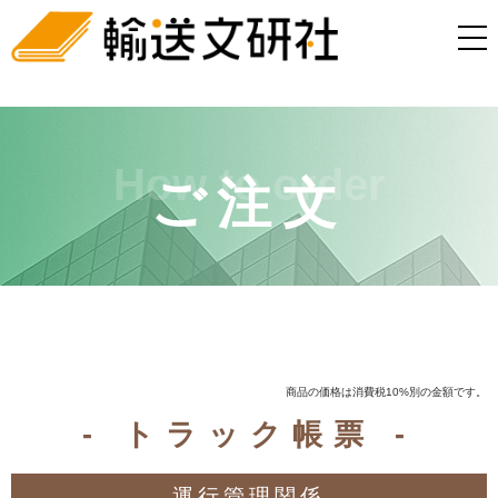
How to order
ご注文
商品の価格は消費税10%別の金額です。
- トラック帳票 -
運行管理関係